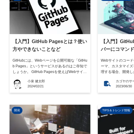
【入門】GitHub Pagesとは？使い
【入門】GitH
方やできないことなど
バーにコマン
る方法
GitHubには、Webページを公開可能な「GitHu
Webサイトのコードや
b Pages」というサービスがあるのはご存知で
ーマ、カスタマイズした
しょうか。 GitHub Pagesを使えばWebサイト
理する場合、開発した
を公開し、そのWebサイト上でGitHubに保存
ーバーに公開する方
小泉 健太郎
カゴヤのサ
したコーディングデータを紹介するといった
この記事では GitH
2024/02/21
2023/06/30
ことも実現可能です。 この記事ではGitHub P
SH 接続し、GitH
agesとは何かや、基本 […]
Clone（Pull）する
開発
TIPS＆トレンド情報