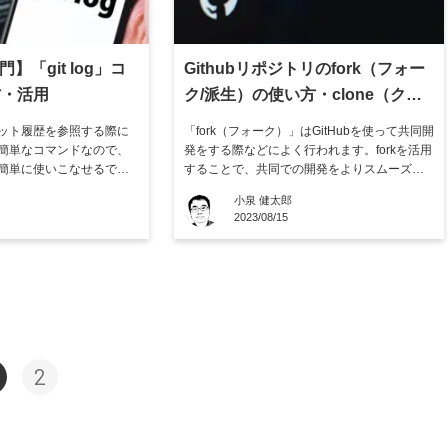
入門】「git log」コ
Githubリポジトリのfork（フォー
方・活用
ク/派生）の使い方・clone（クロ
ーン）との使い分け
のコミット履歴を参照する際に
「fork（フォーク）」はGitHubを使って共同開
簡単なコマンドなので、
発をする際などによく行われます。forkを活用
簡単に使いこなせるでし
することで、共同での開発をよりスムーズに
t logとは何かや、git l
すすめられるためです。 この記事では、フォ
小泉 健太郎
方、オプションについて解
ークとは何かやフォークとよく混同されるク
2023/08/15
実行例も掲載しているの
ローンとの違い・使い分けについて解説して
て下さい。 ※すでにGit
います。その上で、フォークの具体的な使い
方も解説しているので […]
2