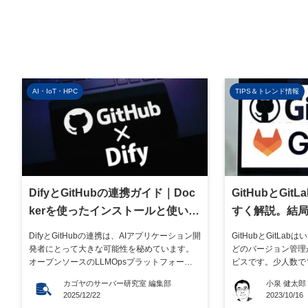
AI・IoT・HPC
TIPS＆トレンド情報
DifyとGitHubの連携ガイド｜Doc
GitHubとGi
kerを使ったインストールと使い方
すく解説。結
を解説
よい？
DifyとGitHubの連携は、AIアプリケーション開
GitHubとGitL
発者にとって大きな可能性を秘めています。
どのバージョン管理
オープンソースのLLMOpsプラットフォームで
ビスです。少人数で
あるDifyを効率的に活用するには、GitHubと
ン管理のみを目的に
カゴヤのサーバー研究室 編集部
小泉 健太郎
の連携が鍵となるでしょう。 この記事では、
を使っても大きな差
2025/12/22
2023/10/16
DifyとGitHubの関連性から始まり、連携によ
両者には利用目的や