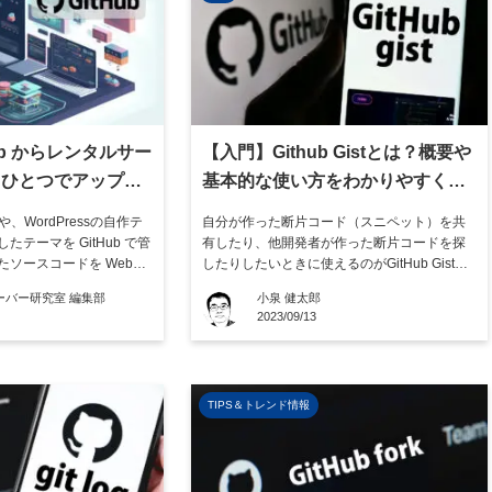
ub からレンタルサー
【入門】Github Gistとは？概要や
ドひとつでアップす
基本的な使い方をわかりやすく解
説
、WordPressの自作テ
自分が作った断片コード（スニペット）を共
テーマを GitHub で管
有したり、他開発者が作った断片コードを探
ソースコードを Webサ
したりしたいときに使えるのがGitHub Gistで
法はいくつかあります。
す。GitHub Gistを使えば、断片コードを手軽
ーバー研究室 編集部
小泉 健太郎
ub とレンタルサーバーを S
に共有・検索できるでしょう。 この記事で
2023/09/13
ub からレンタルサーバーへ
は、Github Gistとは何かといった概要や、メ
ことで […]
リット・デメリット、基本的な使い方につい
てわ […]
TIPS＆トレンド情報