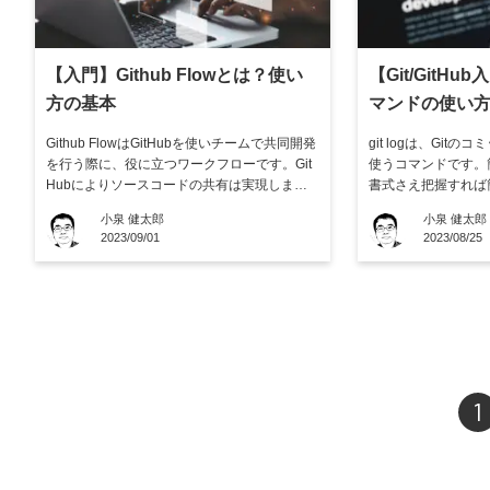
【入門】Github Flowとは？使い
【Git/GitHub
方の基本
マンドの使い
Github FlowはGitHubを使いチームで共同開発
git logは、Git
を行う際に、役に立つワークフローです。Git
使うコマンドです。
Hubによりソースコードの共有は実現します
書式さえ把握すれば
が、GitHub Flowを使うことで共同開発をスム
ょう。 この記事では、gi
小泉 健太郎
小泉 健太郎
ーズに進めることが可能です。 この記事では
ogコマンドの使い
2023/09/01
2023/08/25
GitHub Flowとは何かや、よく比較されるgit-fl
説します。それぞれ
owとの違い、GitH […]
で、あわせて参考にし
や […]
1