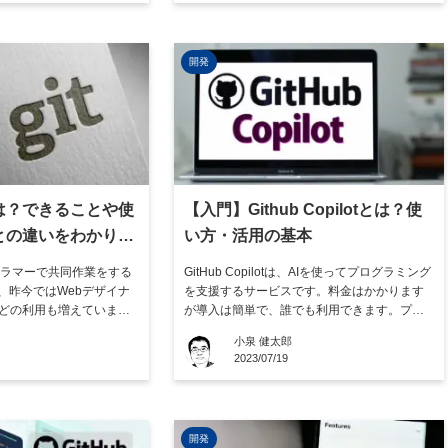
にあう方を選ぶことが必
やすくなるのです。この記事で […]
tH […]
開発
とは？できることや使
【入門】Github Copilotとは？使
bとの違いをわかりや
い方・活用の基本
グラマーで共同作業をする
GitHub Copilotは、AIを使ってプログラミング
、昨今ではWebデザイナ
を支援するサービスです。料金はかかります
などの利用も増えていま
が導入は簡単で、誰でも利用できます。プロ
レージを使って共同作業
グラミングの負担を軽減したい場合は、GitHu
小泉 健太郎
tを使えば作業の効率を大
b Copilotの利用を検討するとよいでしょう。
2023/07/19
す。 この記事では、Git
この記事ではGitHub Copilotの概要や料金、利
itの基本的な知識や、よ
用のメリットについて解説して […]
…]
開発