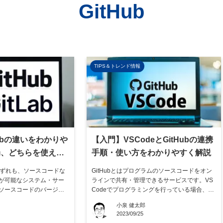
GitHub
TIPS＆トレンド情報
tLabの違いをわかりや
【入門】VSCodeとGitHubの連携
局、どちらを使えば
手順・使い方をわかりやすく解説
abはいずれも、ソースコードな
GitHubとはプログラムのソースコードをオン
が可能なシステム・サー
ラインで共有・管理できるサービスです。VS
ソースコードのバージョ
Codeでプログラミングを行っている場合、VS
使うのであれば、どちら
CodeとGitHubを連携させVSCode上でGitHub
小泉 健太郎
はありません。ただし、
の操作を実行できます。 VSCodeのユーザー
2023/09/25
プラン・機能に大きな違
がGitHubを連携させることで、GitHubが使い