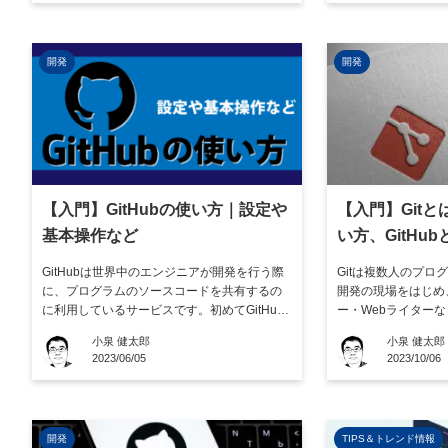
るメリット、具体的なインストール手順、 […]
いがあるので、自社
要です。 本記事ではGi
開発
開発
【入門】GitHubの使い方｜設定や
【入門】Git
基本操作など
い方、GitHu
すく解説
GitHubは世界中のエンジニアが開発を行う際
Gitは複数人のプロ
に、プログラムのソースコードを共有するの
開発の現場をはじめ
に利用しているサービスです。初めてGitHub
ー・Webライター
を使うときは、GitHub独自のルールや使い方
す。オンラインスト
小泉 健太郎
小泉 健太郎
を把握する必要があります。ただ、GitHubで
をするのに比べ、Gi
2023/06/05
2023/10/06
使うコマンドや管理画面の操作は難しくない
幅に改善できるからで
ので、1度理解すれば簡単に使えるでしょう。
の概要やメリット、G
なおGitH […]
く一緒に使われるGi [
開発
TIPS＆トレンド情報