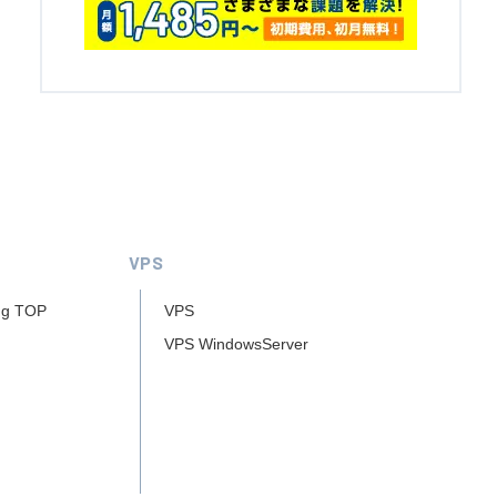
VPS
ng TOP
VPS
VPS WindowsServer
ー