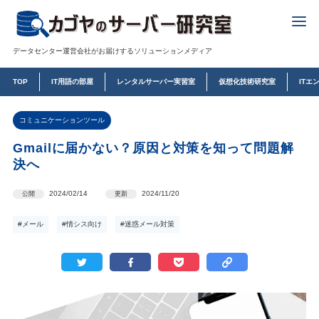
データセンター運営会社がお届けするソリューションメディア
TOP
IT用語の部屋
レンタルサーバー実習室
仮想化技術研究室
ITエ
コミュニケーションツール
Gmailに届かない？原因と対策を知って問題解
決へ
2024/02/14
2024/11/20
公開
更新
#メール
#情シス向け
#迷惑メール対策