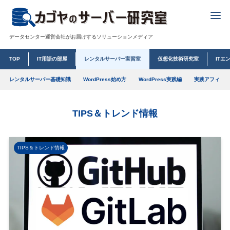
データセンター運営会社がお届けするソリューションメディア
TOP
IT用語の部屋
レンタルサーバー実習室
仮想化技術研究室
ITエ
レンタルサーバー基礎知識
WordPress始め方
WordPress実践編
実践アフィリエ
TIPS＆トレンド情報
TIPS＆トレンド情報