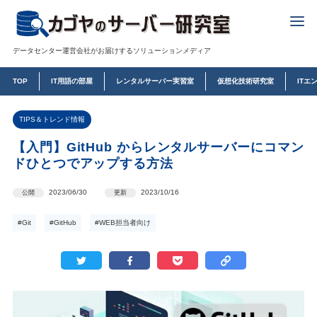
データセンター運営会社がお届けするソリューションメディア
TOP
IT用語の部屋
レンタルサーバー実習室
仮想化技術研究室
ITエ
TIPS＆トレンド情報
【入門】GitHub からレンタルサーバーにコマン
ドひとつでアップする方法
2023/06/30
2023/10/16
公開
更新
#Git
#GitHub
#WEB担当者向け