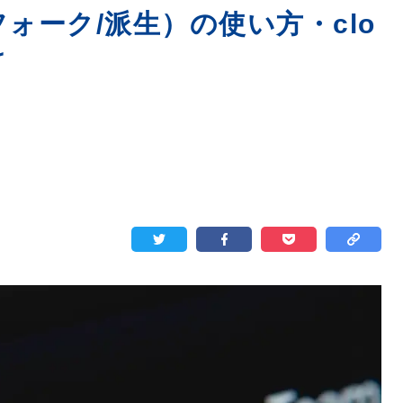
（フォーク/派生）の使い方・clo
け