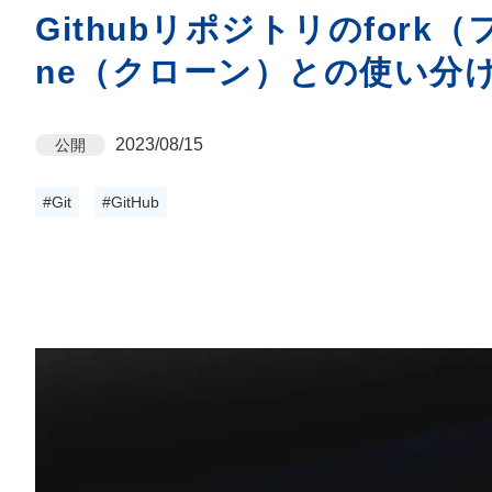
Githubリポジトリのfork
ne（クローン）との使い分
2023/08/15
公開
#Git
#GitHub