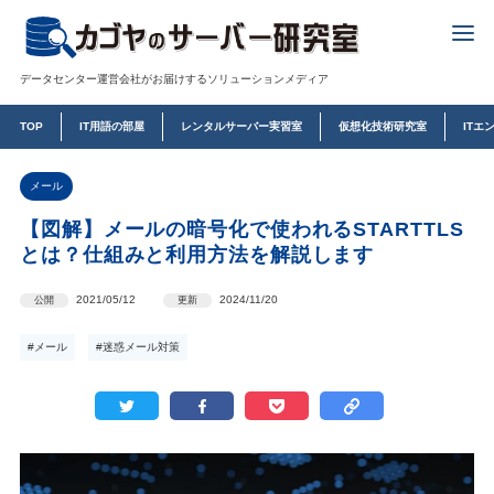
データセンター運営会社がお届けするソリューションメディア
TOP
IT用語の部屋
レンタルサーバー実習室
仮想化技術研究室
ITエ
メール
【図解】メールの暗号化で使われるSTARTTLS
とは？仕組みと利用方法を解説します
2021/05/12
2024/11/20
公開
更新
#メール
#迷惑メール対策