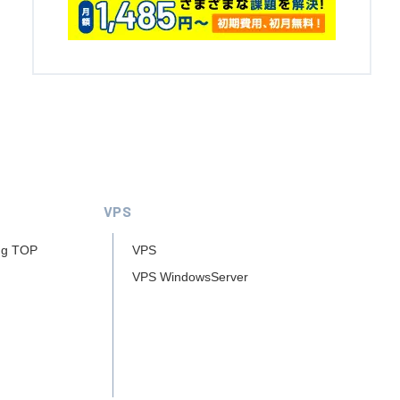
VPS
ng TOP
VPS
VPS WindowsServer
ー