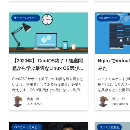
ity Edition）」は特に注目されて […]
いのではないでしょ
は容量に応じた月額
[…]
サーバー/クラウド
WEBサーバー
【2023年】 CentOS終了！後継問
NginxでVirtu
題から学ぶ最適なLinux OS選びと
みた
移行
CentOS 8サポート終了での動揺を繰り返さな
バーチャルホスト(Virt
いよう、利用者としてある程度備えが必要と
用すれば、1台のサ
考えます。OSの選択はその後になって利用者
を共存させて公開可
に影響する可能性があり、変更する場合には
は高速なNginxを
西山一郎
西山一郎
膨大な労力がかかります。この記事では、 あ
る方法を初めての方
2021/12/22
2018/08/09
らためてLinux ディストリビューションを選択
ています。コピペし
するポイントを整理し、CentOS 8以外にどの
しました。一度体験
ようなOSが […]
ありません […]
VPSでやってみよう
コンテナ仮想化