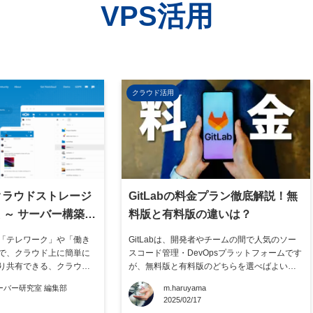
VPS活用
クラウド活用
 でクラウドストレージ
GitLabの料金プラン徹底解説！無
編
料版と有料版の違いは？
「テレワーク」や「働き
GitLabは、開発者やチームの間で人気のソー
で、クラウド上に簡単に
スコード管理・DevOpsプラットフォームです
り共有できる、クラウド
が、無料版と有料版のどちらを選べばよいの
が高まっています。サブ
か迷う方も多いのではないでしょうか。 本記
ーバー研究室 編集部
m.haruyama
供されているストレージ
事では、GitLabの料金プランを徹底解説し、
2025/02/17
ら利用されている方も多
具体的な違いや選び方を解説します。 無料版