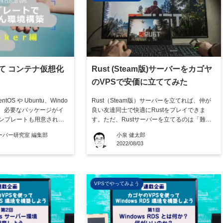
使って コンテナ仮想化
Rust (Steam版)サーバーをカゴヤ
のVPSで安価に立ててみた
tOS や Ubuntu、Windo
Rust（Steam版）サーバーを立てれば、仲が
え、必要なパッケージがイ
良い友達同士で快適にRustをプレイできま
ンプレートも用意されて
す。ただ、Rustサーバーを立てるのは「難し
トを使うことで、面倒で
い」とか「お金がかかる」と考えている方も
ーバー研究室 編集部
小泉 健太郎
を大幅に削減することが
多いのではないでしょうか。 この記事では、
2022/08/03
に合わせた環境を簡単に
まずRustのマルチサーバー(マルチプレイサー
め、学習や開発・テスト
バー)とは何か簡単に解説します。その上で、
カゴヤVPSを使 […]
VPSでやってみよう