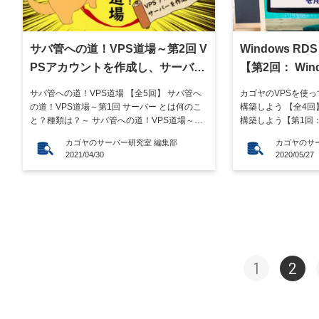
サバ管への道！VPS道場～第2回 V
Windows R
PSアカウントを作成し、サーバー
【第2回： Wi
を作成する～
を用意しよう
サバ管への道！VPS道場 【全5回】 サバ管へ
カゴヤのVPSを使って 
の道！VPS道場～第1回 サーバー とは何のこ
構築しよう 【全4回】 
と？種類は？～ サバ管への道！VPS道場～第2
構築しよう【第1回： W
回 VPSアカウントを作成し、サーバーを作成
か？何がいいのか？】 
カゴヤのサーバー研究室 編集部
カゴヤのサ
する～ サバ管への道！VPS道場～第3回 LAMP
構築しよう【第2回： 
2021/04/30
2020/05/27
環境の構築 ‐ LAMPって何？ ‐ ～ サバ管への
を用意しよう】 Win
道！VPS道場～第4回 LAMP […]
よう【 […]
1
2