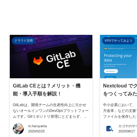
クラウド活用
VPSでやってみよう
GitLab CEとは？メリット・機
Nextcloud
能・導入手順を解説！
をつくってみた ～ サーバー構築
～
GitLabは、開発チームの生産性向上に欠かせ
中小企業において、
ないオールインワンのDevOpsプラットフォー
方改革」などの文脈
ムです。Gitリポジトリ管理にとどまらず、CI/
ファイルを保存した
CD、セキュリティ、モニタリングなど、開発
ストレージへの関心
m.haruyama
カゴヤのサ
に必要な機能をすべて備えています。 その中
スクリプションで提
2025/02/25
2020/08/17
でも無料で利用できる「GitLab CE（Commun
サービスを、普段か