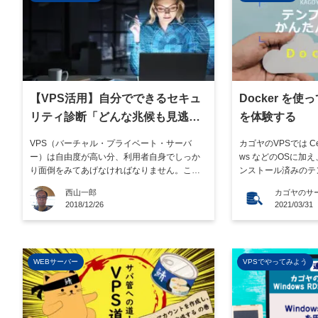
【VPS活用】自分でできるセキュ
Docker を
リティ診断「どんな兆候も見逃さ
を体験する
ない！」
VPS（バーチャル・プライベート・サーバ
カゴヤのVPSでは Cen
ー）は自由度が高い分、利用者自身でしっか
ws などのOSに加
り面倒をみてあげなければなりません。この
ンストール済みのテ
ご時世、セキュリティ対策が不可欠ですが
います。テンプレー
西山一郎
カゴヤのサ
日々の点検も大切です。その手段としてセキ
複雑な環境構築作業
2018/12/26
2021/03/31
ュリティ診断ツールがあります。この記事で
可能です。利用目的
は、これらの監視対象や導入方法をまとめて
素早く構築できるた
います。また導入がより簡単な、クラウドで
など、やりたい […]
利 […]
WEBサーバー
VPSでやってみよう