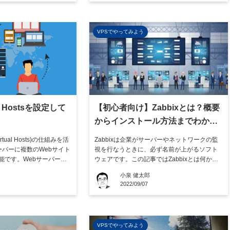
うか。これらのサービス
で利用できる基本的な機能から、有料版なら
料金が設定され、不特定
ではの充実したサポ […]
VPSでやってみよう
al Hostsを設定して
【初心者向け】Zabbixとは？概要
からインストール方法までわかり
やすく解説
ual Hosts)の仕組みを活
Zabbixは企業がサーバーやネットワークの監
ーバーに複数のWebサイト
視を行なうときに、必ず名前が上がるソフト
能です。Webサーバーに
ウェアです。この記事ではZabbixとは何か
選び、バーチャルホスト化す
や、メリット・デメリットをわかりやすく解
小泉 健太郎
にもわかりやすく解説し
説します。その上でインストール方法も紹介
2022/09/07
て使えるコマンドも用意
するので、はじめてZabbixについて学ぶ方は
すれば決して敷居は高く
是非参考にして下さい。 Zabbixとはオープン
ソースの統合シス […]
VPSでやってみよう