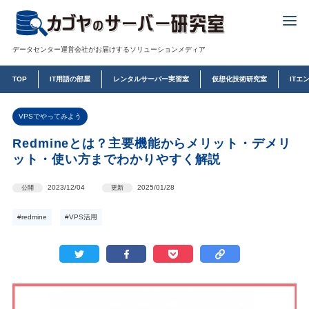
データセンター運営会社がお届けするソリューションメディア
TOP
IT用語の部屋
レンタルサーバー実習室
仮想化技術研究室
ITエ
VPSでやってみよう
Redmineとは？主要機能からメリット・デメリ
ット・使い方までわかりやすく解説
2023/12/04
2025/01/28
公開
更新
#redmine
#VPS活用