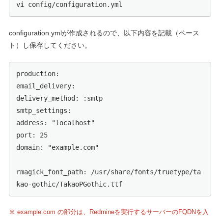
vi config/configuration.yml
configuration.ymlが作成されるので、以下内容を記載（ペース
ト）し保存してください。
production:

email_delivery:

delivery_method: :smtp

smtp_settings:

address: "localhost"

port: 25

domain: "example.com"

rmagick_font_path: /usr/share/fonts/truetype/ta
kao-gothic/TakaoPGothic.ttf
※ example.com の部分は、Redmineを実行するサーバーのFQDNを入