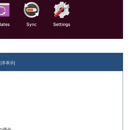
[
非表示
]
の場合