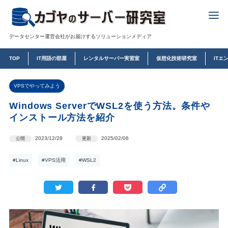
データセンター運営会社がお届けするソリューションメディア
TOP
IT用語の部屋
レンタルサーバー実習室
仮想化技術研究室
ITエ
VPSでやってみよう
Windows ServerでWSL2を使う方法。条件や
インストール方法を紹介
2023/12/28
2025/02/06
公開
更新
#Linux
#VPS活用
#WSL2