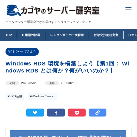
データセンター運営会社がお届けするソリューションメディア
TOP
IT用語の部屋
レンタルサーバー実習室
仮想化技術研究室
ITエ
VPSでやってみよう
Windows RDS 環境を構築しよう【第1回： Wi
ndows RDS とは何か？何がいいのか？】
2020/05/20
2025/02/06
公開
更新
#VPS活用
#Windows Server