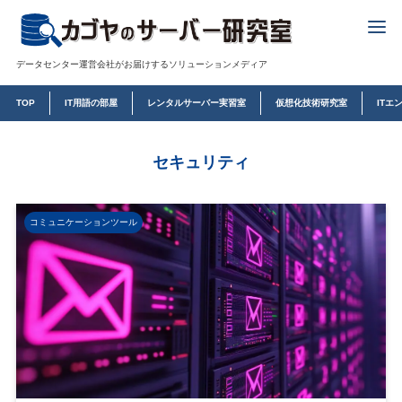
データセンター運営会社がお届けするソリューションメディア
TOP
IT用語の部屋
レンタルサーバー実習室
仮想化技術研究室
ITエ
セキュリティ
コミュニケーションツール