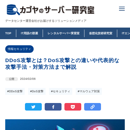
データセンター運営会社がお届けするソリューションメディア
TOP
IT用語の部屋
レンタルサーバー実習室
仮想化技術研究室
ITエ
情報セキュリティ
DDoS攻撃とは？DoS攻撃との違いや代表的な
攻撃手法・対策方法まで解説
2024/02/06
公開
#DDoS攻撃
#DoS攻撃
#セキュリティ
#マルウェア対策