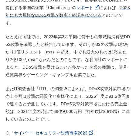
DDoS攻撃の規模は拡大を続けています。世界各地でCDNなどを
提供する米国の企業「Cloudflare」の
レポート
によれば、
2023
年にも大規模なDDoS攻撃が数多く確認されている
とのことで
す。
たとえば同社では、2023年第3四半期に何千もの帯域幅消費型DD
oS攻撃を確認したと報告しています。そのうち89の攻撃は1秒あ
たり1億リクエスト（rps）を超え、中でも最大のものは1秒あた
り2億100万rpsにも及んだとのことです。なお同社のレポートに
よると、DDoS攻撃を受けることが多かった企業の種類は、暗号
通貨業界やゲーミング・ギャンブル企業でした。
またIT調査会社「ITR」の調査※によれば、DDoS攻撃対策市場の
売上金額は攻撃の悪質化と多様化により、2026年度に91.5億円ま
で達すると予測しています。DDoS攻撃対策市場における売上金
額は、2021年度の時点で69億9,000万円（前年度比9.6%増）に達
しているとのことです。
※「
サイバー・セキュリティ対策市場2023
」