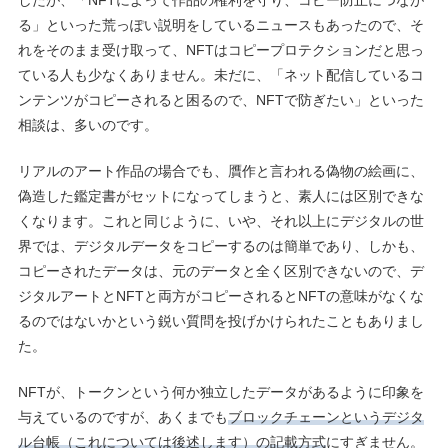
したが、「NFTによって作品の権利を守り、コピー防止につなが
る」といった荒っぽい説明をしているニュースもあったので、そ
れをそのまま受け取って、NFTはコピープロテクションだと思っ
ている人も少なくありません。未だに、「ネット配信しているコ
ンテンツがコピーされると困るので、NFTで防ぎたい」といった
相談は、多いのです。
リアルのアート作品の場合でも、贋作と言われる偽物の絵画に、
偽造した鑑定書がセットになってしまうと、素人には区別できな
くなります。これと同じように、いや、それ以上にデジタルの世
界では、デジタルデータをコピーするのは簡単であり、しかも、
コピーされたデータは、元のデータと全く区別できないので、デ
ジタルアートとNFTと両方がコピーされるとNFTの意味がなくな
るのではないかという鋭い質問を投げかけられたこともありまし
た。
NFTが、トークンという何か独立したデータがあるように印象を
与えているのですが、あくまでも
ブロックチェーンというデジタ
ル台帳（これについては後述します）の記載方式
にすぎません。