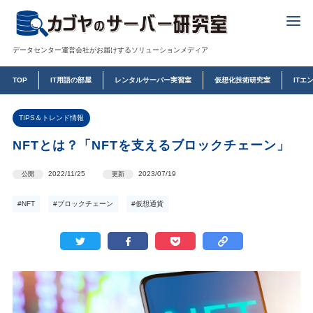
データセンター運営会社がお届けするソリューションメディア
TOP
IT用語の部屋
レンタルサーバー実習室
仮想化技術研究室
ITエ
TIPS＆トレンド情報
NFTとは？「NFTを支えるブロックチェーン」
2022/11/25
2023/07/19
公開
更新
#NFT
#ブロックチェーン
#仮想通貨