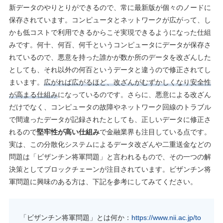
新データのやりとりができるので、常に最新版が個々のノードに
保存されています。コンピュータとネットワークが広がって、し
かも低コストで利用できるからこそ実現できるようになった仕組
みです。何十、何百、何千というコンピュータにデータが保存さ
れているので、悪意を持った誰かが数か所のデータを改ざんした
としても、それ以外の何百というデータと違うので修正されてし
まいます。
広がれば広がるほど、改ざんがむずかしくなり安全性
が高まる仕組み
になっているのです。さらに、悪意による改ざん
だけでなく、コンピュータの故障やネットワーク回線のトラブル
で間違ったデータが記録されたとしても、正しいデータに修正さ
れるので
堅牢性が高い仕組み
で金融業界も注目している点です。
実は、この分散化システムによるデータ改ざんや二重送金などの
問題は「ビザンチン将軍問題」と言われるもので、その一つの解
決策としてブロックチェーンが注目されています。ビザンチン将
軍問題に興味のある方は、下記を参考にしてみてください。
「ビザンチン将軍問題」とは何か：
https://www.nii.ac.jp/to