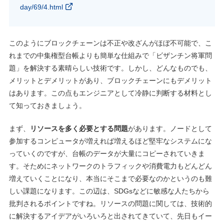
day/69/4.html
このようにブロックチェーンは不正や改ざんがほぼ不可能で、こ
れまでの中集権型台帳よりも簡単な仕組みで「ビザンチン将軍問
題」を解決する素晴らしい技術です。しかし、どんなものでも、
メリットとデメリットがあり、ブロックチェーンにもデメリット
はあります。この点もエンジニアとして冷静に判断する材料とし
て知っておきましょう。
まず、
リソースを多く必要とする問題
があります。ノードとして
参加するコンピュータが増えれば増えるほど堅牢なシステムにな
っていくのですが、台帳のデータが大量にコピーされていきま
す。そためにネットワークのトラフィックや消費電力もどんどん
増えていくことになり、本当にそこまで必要なのかというのも難
しい課題になります。この辺は、SDGsなどに敏感な人たちから
批判されるポイントですね。リソースの問題に関しては、技術的
に解決するアイデアがいろいろと出されてきていて、先日もイー