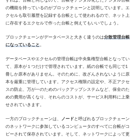
の機能を持っているのがブロックチェーンと説明しています。エ
クセルも取引履歴を記録する台帳として使われるので、ネット上
に存在するエクセルで作った台帳と例えてもいいでしょう。
ブロックチェーンがデータベースと大きく違うのは
分散管理台帳
になっていること
。
データベースやエクセルの管理台帳は中央集権型台帳となってい
て、原本が１つだけで管理されています。紙の台帳でも同じで1
冊しか原本がありません。そのために、改ざんされないように原
本を厳重に管理しています。アクセス権限の設定や、不正アクセ
スの防止、万が一のためのバックアップシステムなど、保全のた
めの費用が高くなり、それらのコストが、サービス利用料に上乗
せされていきます。
一方のブロックチェーンは、
ノード
と呼ばれるブロックチェーン
のネットワークに参加しているコンピュータのすべてに台帳がコ
ピーされて保存されています。そして、ネットワークによって更