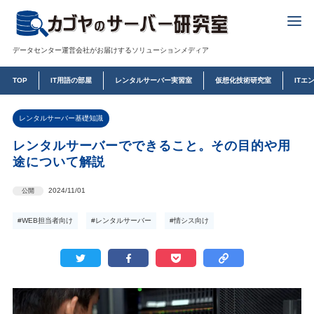
データセンター運営会社がお届けするソリューションメディア
TOP
IT用語の部屋
レンタルサーバー実習室
仮想化技術研究室
ITエ
レンタルサーバー基礎知識
レンタルサーバーでできること。その目的や用
途について解説
2024/11/01
公開
#WEB担当者向け
#レンタルサーバー
#情シス向け