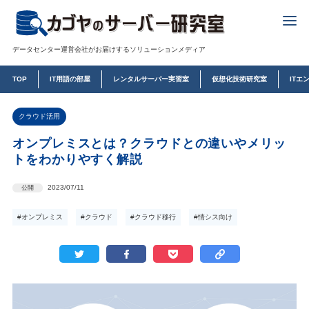
データセンター運営会社がお届けするソリューションメディア
TOP
IT用語の部屋
レンタルサーバー実習室
仮想化技術研究室
ITエ
クラウド活用
オンプレミスとは？クラウドとの違いやメリッ
トをわかりやすく解説
2023/07/11
公開
#オンプレミス
#クラウド
#クラウド移行
#情シス向け