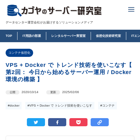
データセンター運営会社がお届けするソリューションメディア
TOP
IT用語の部屋
レンタルサーバー実習室
仮想化技術研究室
ITエ
コンテナ仮想化
VPS + Docker で トレンド技術を使いこなす【
第2回： 今日から始めるサーバー運用 / Docker
環境の構築 】
2020/10/14
2025/02/06
公開
更新
#docker
#VPS + Docker で トレンド技術を使いこなす
#コンテナ