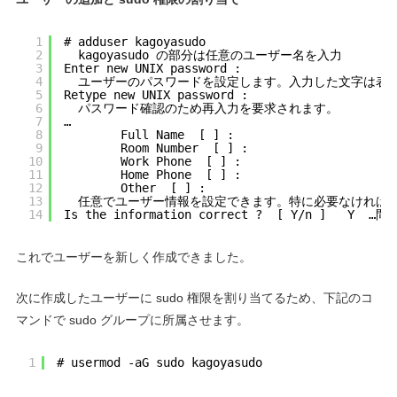
1
# adduser kagoyasudo
2
kagoyasudo の部分は任意のユーザー名を入力
3
Enter new UNIX password :
4
ユーザーのパスワードを設定します。入力した文字は表
5
Retype new UNIX password :
6
パスワード確認のため再入力を要求されます。
7
…
8
Full Name  [ ] : 
9
Room Number  [ ] : 
10
Work Phone  [ ] : 
11
Home Phone  [ ] : 
12
Other  [ ] : 
13
任意でユーザー情報を設定できます。特に必要なければ、空
14
Is the information correct ?  [ Y/n ]   Y
これでユーザーを新しく作成できました。
次に作成したユーザーに sudo 権限を割り当てるため、下記のコ
マンドで sudo グループに所属させます。
1
# usermod -aG sudo kagoyasudo