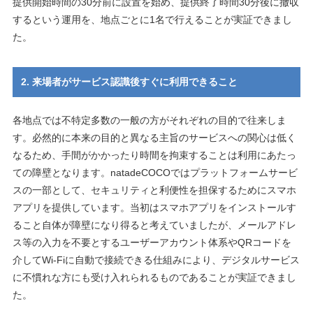
提供開始時間の30分前に設置を始め、提供終了時間30分後に撤収
するという運⽤を、地点ごとに1名で⾏えることが実証できまし
た。
2. 来場者がサービス認識後すぐに利⽤できること
各地点では不特定多数の⼀般の⽅がそれぞれの⽬的で往来しま
す。必然的に本来の⽬的と異なる主旨のサービスへの関⼼は低く
なるため、⼿間がかかったり時間を拘束することは利⽤にあたっ
ての障壁となります。natadeCOCOではプラットフォームサービ
スの⼀部として、セキュリティと利便性を担保するためにスマホ
アプリを提供しています。当初はスマホアプリをインストールす
ること⾃体が障壁になり得ると考えていましたが、メールアドレ
ス等の⼊⼒を不要とするユーザーアカウント体系やQRコードを
介してWi-Fiに⾃動で接続できる仕組みにより、デジタルサービス
に不慣れな⽅にも受け⼊れられるものであることが実証できまし
た。