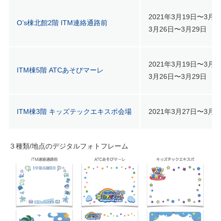
2021年3⽉19⽇〜3⽉2
O’s棟北館2階 ITM連絡通路前
3⽉26⽇〜3⽉29⽇
2021年3⽉19⽇〜3⽉2
ITM棟5階 ATCあそびマーレ
3⽉26⽇〜3⽉29⽇
ITM棟3階 キッズテックエキスポ会場
2021年3⽉27⽇〜3⽉2
３種類/地点のデジタルフォトフレーム