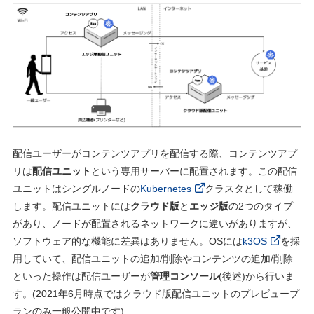
配信ユーザーがコンテンツアプリを配信する際、コンテンツアプ
リは
配信ユニット
という専⽤サーバーに配置されます。この配信
ユニットはシングルノードの
Kubernetes
クラスタとして稼働
します。配信ユニットには
クラウド版
と
エッジ版
の2つのタイプ
があり、ノードが配置されるネットワークに違いがありますが、
ソフトウェア的な機能に差異はありません。OSには
k3OS
を採
⽤していて、配信ユニットの追加/削除やコンテンツの追加/削除
といった操作は配信ユーザーが
管理コンソール
(後述)から⾏いま
す。(2021年6⽉時点ではクラウド版配信ユニットのプレビュープ
ランのみ⼀般公開中です)