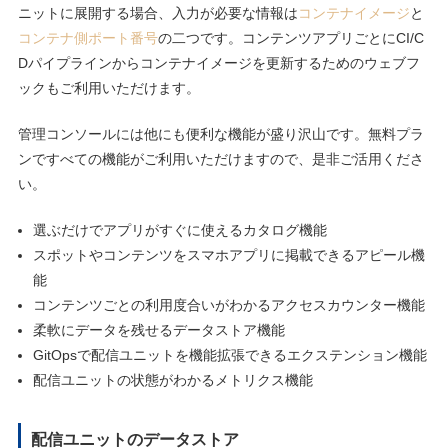
ニットに展開する場合、⼊⼒が必要な情報は
コンテナイメージ
と
コンテナ側ポート番号
の⼆つです。コンテンツアプリごとにCI/C
Dパイプラインからコンテナイメージを更新するためのウェブフ
ックもご利⽤いただけます。
管理コンソールには他にも便利な機能が盛り沢⼭です。無料プラ
ンですべての機能がご利⽤いただけますので、是⾮ご活⽤くださ
い。
選ぶだけでアプリがすぐに使えるカタログ機能
スポットやコンテンツをスマホアプリに掲載できるアピール機
能
コンテンツごとの利⽤度合いがわかるアクセスカウンター機能
柔軟にデータを残せるデータストア機能
GitOpsで配信ユニットを機能拡張できるエクステンション機能
配信ユニットの状態がわかるメトリクス機能
配信ユニットのデータストア