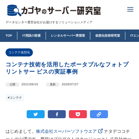
データセンター運営会社がお届けするソリューションメディア
TOP
IT用語の部屋
レンタルサーバー実習室
仮想化技術研究室
ITエ
コンテナ仮想化
コンテナ技術を活⽤したポータブルなフォトプ
リントサー ビスの実証事例
2021/06/10
2026/07/27
公開
更新
#コンテナ
はじめまして。
株式会社スーパーソフトウエア
ナタデココチ