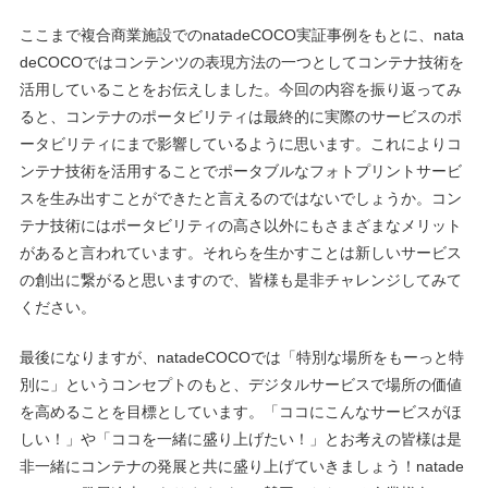
ここまで複合商業施設でのnatadeCOCO実証事例をもとに、nata
deCOCOではコンテンツの表現⽅法の⼀つとしてコンテナ技術を
活⽤していることをお伝えしました。今回の内容を振り返ってみ
ると、コンテナのポータビリティは最終的に実際のサービスのポ
ータビリティにまで影響しているように思います。これによりコ
ンテナ技術を活⽤することでポータブルなフォトプリントサービ
スを⽣み出すことができたと⾔えるのではないでしょうか。コン
テナ技術にはポータビリティの⾼さ以外にもさまざまなメリット
があると⾔われています。それらを⽣かすことは新しいサービス
の創出に繋がると思いますので、皆様も是⾮チャレンジしてみて
ください。
最後になりますが、natadeCOCOでは「特別な場所をもーっと特
別に」というコンセプトのもと、デジタルサービスで場所の価値
を⾼めることを⽬標としています。「ココにこんなサービスがほ
しい！」や「ココを⼀緒に盛り上げたい！」とお考えの皆様は是
⾮⼀緒にコンテナの発展と共に盛り上げていきましょう！natade