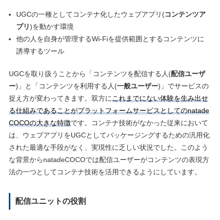
UGCの⼀種としてコンテナ化したウェブアプリ(
コンテンツア
プリ
)を動かす環境
他の⼈を⾃⾝が管理するWi-Fiを提供範囲とするコンテンツに
誘導するツール
UGCを取り扱うことから「コンテンツを配信する⼈(
配信ユーザ
ー
)」と「コンテンツを利⽤する⼈(
⼀般ユーザー
)」でサービスの
捉え⽅が変わってきます。双⽅に
これまでにない体験を⽣み出せ
る仕組みであることがプラットフォームサービスとしてのnatade
COCOの⼤きな特徴
です。コンテナ技術がなかった従来において
は、ウェブアプリをUGCとしてパッケージングするための汎⽤化
された最適な⼿段がなく、実現性に乏しい状況でした。このよう
な背景からnatadeCOCOでは配信ユーザーがコンテンツの表現⽅
法の⼀つとしてコンテナ技術を活⽤できるようにしています。
配信ユニットの役割