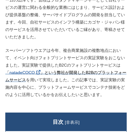
ームの⼭澤です。普段はプロダクトマネージャーとして⾃社サー
ビスの運営に関わる全般的な業務にはじまり、サービス設計およ
び提供基盤の整備、サーバサイドプログラムの開発を担当してい
ます。今回、⾃社サービスのインフラ構築にカゴヤ・ジャパン様
のサービスを活⽤させていただいているご縁があり、寄稿させて
いただきました。
スーパーソフトウエアは今年、複合商業施設の複数地点におい
て、イベント向けフォトプリントサービスの実証実験をおこない
ました。実証実験で提供したB2Cのフォトプリントサービスは
「
natadeCOCO
」という弊社が開発したB2Bのプラットフォー
ムサービス
を⽤いて実現しました。この記事では、実証実験の実
施内容を中⼼に、プラットフォームサービスでコンテナ技術をど
のように活⽤しているかをお伝えしたいと思います。
目次
[
非表示
]