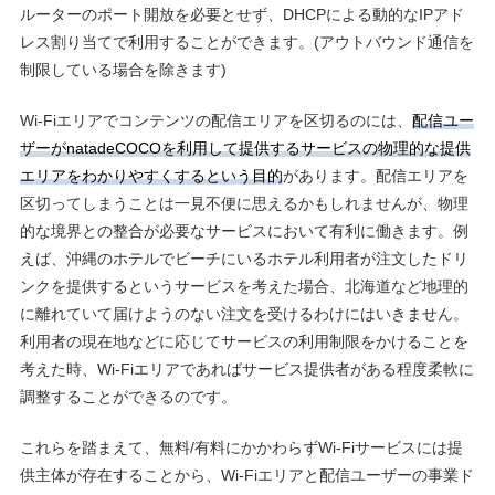
ルーターのポート開放を必要とせず、DHCPによる動的なIPアド
レス割り当てで利⽤することができます。(アウトバウンド通信を
制限している場合を除きます)
Wi-Fiエリアでコンテンツの配信エリアを区切るのには、
配信ユー
ザーがnatadeCOCOを利⽤して提供するサービスの物理的な提供
エリアをわかりやすくするという⽬的
があります。配信エリアを
区切ってしまうことは⼀⾒不便に思えるかもしれませんが、物理
的な境界との整合が必要なサービスにおいて有利に働きます。例
えば、沖縄のホテルでビーチにいるホテル利⽤者が注⽂したドリ
ンクを提供するというサービスを考えた場合、北海道など地理的
に離れていて届けようのない注⽂を受けるわけにはいきません。
利⽤者の現在地などに応じてサービスの利⽤制限をかけることを
考えた時、Wi-Fiエリアであればサービス提供者がある程度柔軟に
調整することができるのです。
これらを踏まえて、無料/有料にかかわらずWi-Fiサービスには提
供主体が存在することから、Wi-Fiエリアと配信ユーザーの事業ド