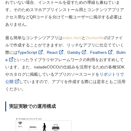
れていない場合、インストールを促すための導線も兼ねていま
す。そのためスマホアプリインストール⽤とコンテンツアプリア
クセス⽤などQRコードを分けて⼀般ユーザーに掲⽰する必要は
ありません。
最も簡単なコンテンツアプリは
index.html
と
Dockerfile
の2ファイ
ルで作成することができますが、リッチなアプリに仕⽴てていく
際には
TypeScript
、
React
、
Gatsby
、
Feathers
、
Bulm
a
といったライブラリやフレームワークの利⽤をおすすめして
います。また、natadeCOCOの仕組みを活⽤するための各種SDK
やカタログに掲載しているアプリのソースコードを
リポジトリで
公開
していますので、アプリを作成する際には是⾮ともご活⽤
ください。
実証実験での運⽤構成