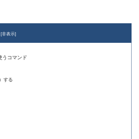
[
非表示
]
に使うコマンド
n）する