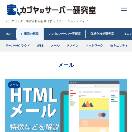
データセンター運営会社がお届けするソリューションメディア
TOP
IT用語の部屋
レンタルサーバー実習室
仮想化技術研究室
ITエ
サーバー/クラウド
WEB
メール
ドメイン
ネットワーク
セキュリティ
メール
メール