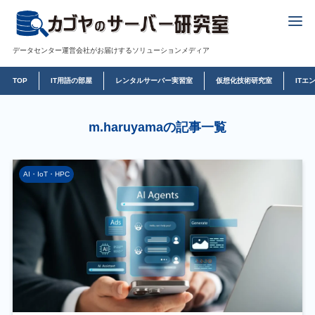
データセンター運営会社がお届けするソリューションメディア
TOP
IT用語の部屋
レンタルサーバー実習室
仮想化技術研究室
ITエ
m.haruyamaの記事一覧
AI・IoT・HPC