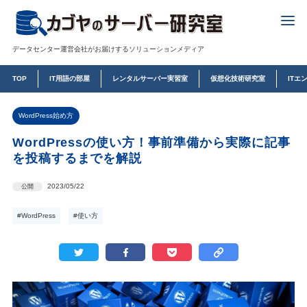
データセンター運営会社がお届けするソリューションメディア
TOP
IT用語の部屋
レンタルサーバー実習室
仮想化技術研究室
ITエ
WordPress始め方
WordPressの使い方！事前準備から実際に記事
を投稿するまでを解説
2023/05/22
公開
#WordPress
#使い方