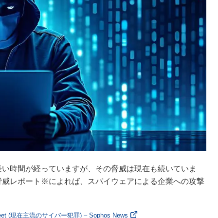
ら長い時間が経っていますが、その脅威は現在も続いていま
版脅威レポート※によれば、スパイウェアによる企業への攻撃
reet (現在主流のサイバー犯罪) – Sophos News