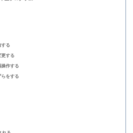
信する
変更する
隔操作する
ずらをする
される