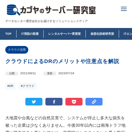
データセンター運営会社がお届けするソリューションメディア
TOP
IT用語の部屋
レンタルサーバー実習室
仮想化技術研究室
ITエ
クラウド活用
クラウドによるDRのメリットや注意点を解説
2021/08/11
2023/07/18
公開
更新
#DR
#クラウド
大地震や台風などの自然災害で、システムが停止し多大な損失を
被った企業は少なくありません。今後30年以内には南海トラフ地