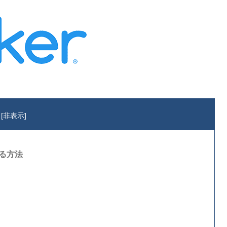
[
非表示
]
する方法