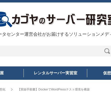
ータセンター運営会社がお届けするソリューションメデ
部屋
レンタルサーバー実習室
仮想
想化
【実録手順書】DockerでWordPressテスト環境を構築