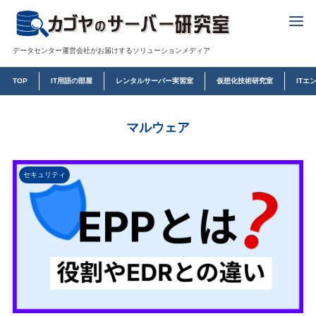
データセンター運営会社がお届けするソリューションメディア
TOP
IT用語の部屋
レンタルサーバー実習室
仮想化技術研究室
ITエ
マルウェア
セキュリティ