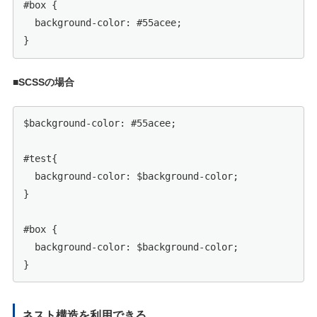
#box {

  background-color: #55acee;

■SCSSの場合
$background-color: #55acee;

#test{

  background-color: $background-color;

}

#box {

  background-color: $background-color;

ネスト構造を利用できる