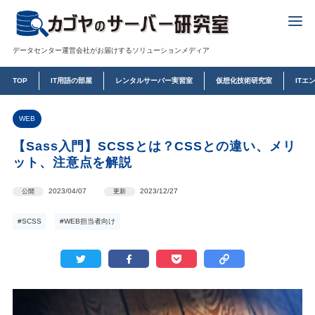
データセンター運営会社がお届けするソリューションメディア
TOP
IT用語の部屋
レンタルサーバー実習室
仮想化技術研究室
ITエ
WEB
【Sass入門】SCSSとは？CSSとの違い、メリ
ット、注意点を解説
2023/04/07
2023/12/27
公開
更新
#SCSS
#WEB担当者向け