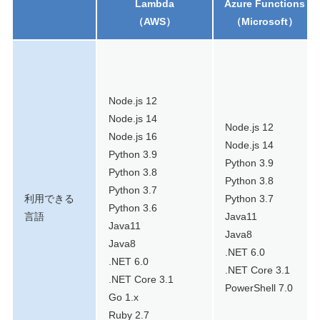
Lambda
Azure Functions
（AWS）
（Microsoft）
Node.js 12
Node.js 14
Node.js 12
Node.js 16
Node.js 14
Python 3.9
Python 3.9
Python 3.8
Python 3.8
Python 3.7
利用できる
Python 3.7
Python 3.6
言語
Java11
Java11
Java8
Java8
.NET 6.0
.NET 6.0
.NET Core 3.1
.NET Core 3.1
PowerShell 7.0
Go 1.x
Ruby 2.7