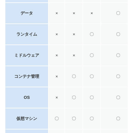
データ
×
×
×
〇
ランタイム
×
×
〇
〇
ミドルウェア
×
×
〇
〇
コンテナ管理
×
〇
〇
〇
OS
×
〇
〇
〇
仮想マシン
〇
〇
〇
〇