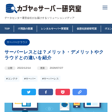
データセンター運営会社がお届けするソリューションメディア
TOP
IT用語の部屋
レンタルサーバー実習室
仮想化技術研究室
ITエ
サーバー/クラウド
サーバーレスとは？メリット・デメリットやク
ラウドとの違いを紹介
2022/12/14
2026/07/27
公開
更新
#コンテナ
#サーバー
#サーバーレス