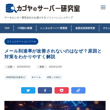
データセンター運営会社がお届けするソリューションメディア
TOP
IT用語の部屋
レンタルサーバー実習室
仮想化技術研究室
ITエ
コミュニケーションツール
メール到達率が改善されないのはなぜ？原因と
対策をわかりやすく解説
2024/05/10
2024/11/20
公開
更新
#WEB担当者向け
#メール
#情シス向け