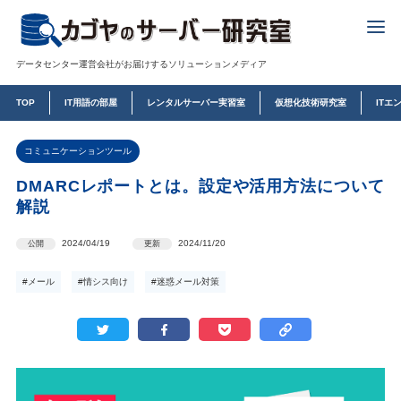
データセンター運営会社がお届けするソリューションメディア
TOP
IT用語の部屋
レンタルサーバー実習室
仮想化技術研究室
ITエ
コミュニケーションツール
DMARCレポートとは。設定や活用方法について
解説
2024/04/19
2024/11/20
公開
更新
#メール
#情シス向け
#迷惑メール対策