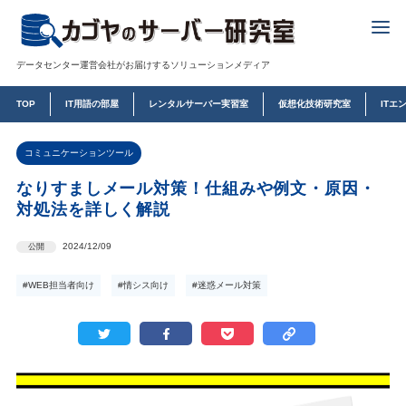
データセンター運営会社がお届けするソリューションメディア
TOP
IT用語の部屋
レンタルサーバー実習室
仮想化技術研究室
ITエ
コミュニケーションツール
なりすましメール対策！仕組みや例文・原因・
対処法を詳しく解説
2024/12/09
公開
#WEB担当者向け
#情シス向け
#迷惑メール対策