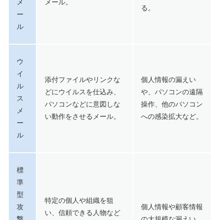
メ
メール。
る。
ー
ル
ウ
イ
添付ファイルやリンクな
個人情報の漏えい
ル
どにウイルスを仕込み、
や、パソコンの遠隔
ス
パソコンなどに意図しな
操作、他のパソコン
メ
い動作をさせるメール。
への感染拡大など。
ー
ル
標
準
型
特定の個人や組織を狙
攻
個人情報や顧客情報
い、信頼できる人物など
撃
の大規模な漏えい