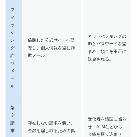
フ
ィ
ッ
シ
ネットバンキングの
ン
偽装した公式サイトへ誘
IDとパスワードを盗
グ
導し、個人情報を盗む詐
まれ、預金を不正に
詐
欺メール。
送金される。
欺
メ
ー
ル
架
空
受信者を錯誤に陥ら
請
存在しない請求を装い、
せ、ATMなどから
求
金銭を騙し取るための偽
金銭を振り込ませ