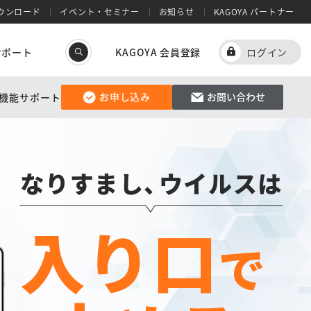
ウンロード
イベント・セミナー
お知らせ
KAGOYA パートナー
サポート
KAGOYA 会員登録
ログイン
お申し込み
お問い合わせ
機能
サポート
なりすまし
、
ウイルスは
入り口
で