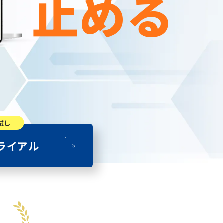
止める
試し
ライアル