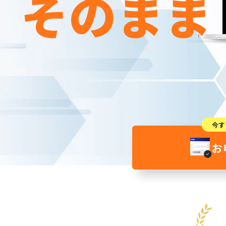
そのまま
今す
お