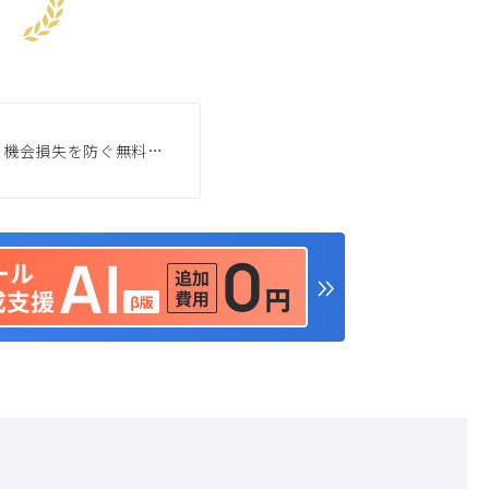
上
【8月6日(木)開催】「その重要メール、相手に届いていますか？」メール未達による機会損失を防ぐ無料セミナー