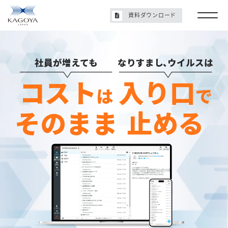
資料ダウンロード
社員が増えても
なりすまし
、
ウイルスは
コスト
入り口
は
で
そのまま
止める