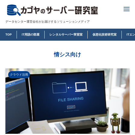
データセンター運営会社がお届けするソリューションメディア
TOP
IT用語の部屋
レンタルサーバー実習室
仮想化技術研究室
ITエ
情シス向け
クラウド活用