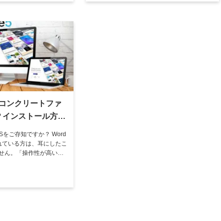
す。また、広く利用され
は(アパッチ)とは アメリカのインディアン部
族とは、特 […]
e5（コンクリートファ
？インストール方法
底解説
CMSをご存知ですか？ Word
されている方は、耳にしたこ
せん。「操作性が高い」
している」などの評判が
実際はどうでしょうか。
te5の概要やWordPress
ャパンのVPSへのイ […]