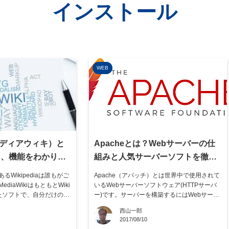
インストール
WEB
i（メディアウィキ）と
Apacheとは？Webサーバーの仕
と、機能をわかりや
組みと人気サーバーソフトを徹底
す
解説
Wikipediaは誰もがご
Apache（アパッチ）とは世界中で使用されて
iaWikiはもともとWiki
いるWebサーバーソフトウェア(HTTPサーバ
れたソフトで、自分だけのウ
ー)です。サーバーを構築するにはWebサーバ
が可能です。他のWiki
ーソフトウェアが必要です。ここでは、Web
西山一郎
人で記事の投稿・編集が
サーバーの仕組みと人気のサーバーソフトに
2017/08/10
によって機能を拡張した
ついても分かりやすく解説します。 Apacheと