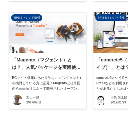
ンも大量にあり、一から自分で探すにはかな
りすることができま
りの手間が必要になりま […]
るpu […]
TIPS＆トレンド情報
TIPS＆トレンド情報
「Magento（マジェント）と
「concret
は？」人気パッケージを実際使っ
イブ） 」とは
てみる～インストール・日本語化
と使い方を徹
ECサイト構築にあたりMagento(マジェント)
concrete5という
～
を検討している方は必見！Magentoとは米国
Pressなどを利用
のMagento社によって開発されたオープンソ
とがあるかもしれま
ースソフトウェアです。海外での浸透率が高
「企業サイト用に適
西山一郎
小泉 健太郎
く、その柔軟性から多くの有名企業にも活用
多く聞かれますが、
2017/07/11
2019/01/29
されています。ここではMagentoを日本で使
この記事では、concre
う際のポイントもまとめつつ実践的にご紹介
との比較、カゴヤ・ジ
いたします。 […]