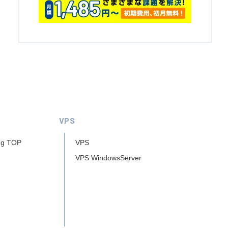
VPS
ng TOP
VPS
VPS WindowsServer
ー