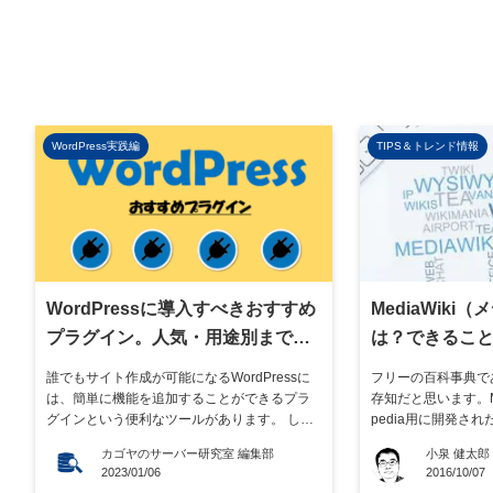
WordPress実践編
TIPS＆トレンド情報
WordPressに導入すべきおすすめ
MediaWik
プラグイン。人気・用途別まで紹
は？できるこ
介
すく解説しま
誰でもサイト作成が可能になるWordPressに
フリーの百科事典である
は、簡単に機能を追加することができるプラ
存知だと思います。Med
グインという便利なツールがあります。 しか
pedia用に開発さ
し、このプラグインは2022年時点で60,039
ィキサイトを作ること
カゴヤのサーバー研究室 編集部
小泉 健太郎
件、有料のものも含めると更に多くのプラグ
と同様に手軽に複数
2023/01/06
2016/10/07
インが存在し、機能が重複しているプラグイ
できたりプラグイン