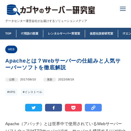
データセンター運営会社がお届けするソリューションメディア
TOP
IT用語の部屋
レンタルサーバー実習室
仮想化技術研究室
ITエ
WEB
Apacheとは？Webサーバーの仕組みと人気サ
ーバーソフトを徹底解説
2017/08/10
2022/08/19
公開
更新
#VPS
#インストール
Apache（アパッチ）とは世界中で使用されているWebサーバー