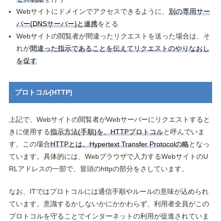
Webサイトにドメインでアクセスできるように、
別の専用サー
バー(DNSサーバー)と連携
をとる
Webサイトの閲覧者が間違ったリクエストを送った場合は、そ
れが
間違った指示であることを伝えてリクエストのやりなおし
を促す
プロトコル(HTTP)
上記で、Webサイトの閲覧者がWebサーバーにリクエストすると
きに使用する
指示方法(手順)を、HTTPプロトコル
と呼んでいま
す。この場合
HTTPとは、Hypertext Transfer Protocolの略
となっ
ています。具体的には、Webブラウザで入力するWebサイトのU
RLアドレスの一部で、冒頭のhttpの部分をさしています。
なお、ITではプロトコルには通信手順やルールの意味が込められ
ています。意識するかしないかにかかわらず、利用者全員がこの
プロトコルを守ることでインターネットの利用が促進されていま