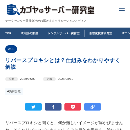
データセンター運営会社がお届けするソリューションメディア
TOP
IT用語の部屋
レンタルサーバー実習室
仮想化技術研究室
ITエ
WEB
リバースプロキシとは？仕組みをわかりやすく
解説
2020/05/07
2024/08/19
公開
更新
#負荷分散
リバースプロキシと聞くと、何か難しいイメージが浮かびません