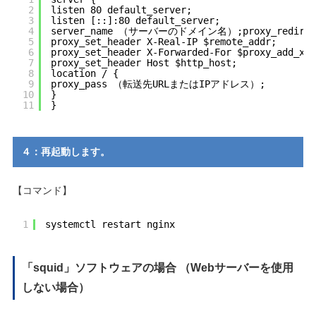
2
listen 80 default_server;
3
listen [::]:80 default_server;
4
server_name （サーバーのドメイン名）;proxy_redirect
5
proxy_set_header X-Real-IP $remote_addr;
6
proxy_set_header X-Forwarded-For $proxy_add_x_f
7
proxy_set_header Host $http_host;
8
location / {
9
proxy_pass （転送先URLまたはIPアドレス）;
10
}
11
}
４：再起動します。
【コマンド】
1
systemctl restart nginx
「squid」ソフトウェアの場合 （Webサーバーを使用
しない場合）