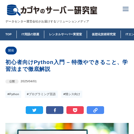
データセンター運営会社がお届けするソリューションメディア
TOP
IT用語の部屋
レンタルサーバー実習室
仮想化技術研究室
ITエ
開発
初心者向けPython入門 – 特徴やできること、学
習法まで徹底解説
2025/04/01
公開
#Python
#プログラミング言語
#情シス向け