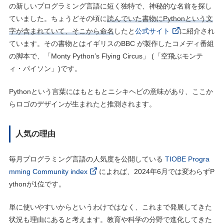
の新しいプログラミング言語に短く独特で、神秘的な名前を探し
ていました。ちょうどその頃に
読んでいた書物にPythonという文
字が含まれていて、そこから命名
したと
公式サイト
に紹介され
ています。その書物とはイギリスのBBC が製作したコメディ番組
の脚本で、「Monty Python’s Flying Circus」 (「空飛ぶモンテ
ィ・パイソン」)です。
Pythonという言葉にはもともとニシキヘビの意味があり、ここか
らロゴのデザインが生まれたと推測されます。
人気の理由
毎月プログラミング言語の人気度を公開している
TIOBE Progra
mming Community index
によれば、2024年6月では変わらずP
ythonが1位です。
単に使いやすいからというわけではなく、これまで発展してきた
状況も理由にあると考えます。教育や科学の分野で進化してきた