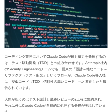
コーディング業務においてClaude Codeが最も威力を発揮するの
は、テスト駆動開発（TDD）との組み合わせです。Anthropic社内
のSecurity Engineeringチームでも、従来の「設計→雑なコード→
リファクタ→テスト断念」というフローが、Claude Code導入後
は「擬似コード→TDD→信頼性の高いコード」へと変化したと報
告されています。
人間が担うのはテスト設計と最終レビューの2工程に集約され、
それ以外はClaude Codeが自律的に処理する分担が実現していま
す。