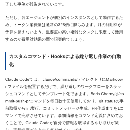
了した事例が報告されています。
ただし、各エージェントが個別のインスタンスとして動作するた
め、トークン消費量は通常の3?5倍に膨らみます。月の利用料が
予算を超えないよう、重要度の高い複雑なタスクに限定して活用
するのが費用対効果の面で現実的でしょう。
カスタムコマンド・Hooksによる繰り返し作業の自動
化
Claude Codeでは、.claude/commands/ディレクトリにMarkdow
nファイルを配置するだけで、繰り返しのワークフローをスラッ
シュコマンドとしてテンプレート化できます。Boris Chernyは/co
mmit-push-prコマンドを毎日数十回使用しており、git statusの事
前取得からlint実行、コミットメッセージ生成、PR作成までを1コ
マンドで完結させています。事前情報をコマンド定義に含めてお
くことで、Claude Codeが自分で情報を取得するやり取りが減
り、実行速度が向上する点がポイントです。