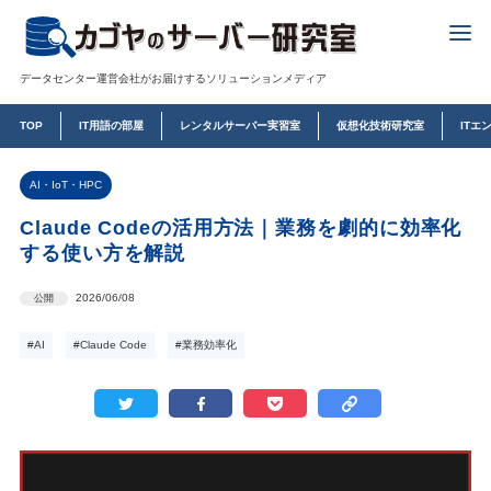
データセンター運営会社がお届けするソリューションメディア
TOP
IT用語の部屋
レンタルサーバー実習室
仮想化技術研究室
ITエ
AI・IoT・HPC
Claude Codeの活用方法｜業務を劇的に効率化
する使い方を解説
2026/06/08
公開
#AI
#Claude Code
#業務効率化