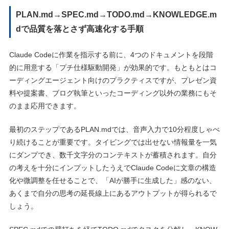
PLAN.md→SPEC.md→TODO.md→KNOWLEDGE.m
dで品質を落とさず高速化する手順
Claude Codeに作業を指示する前に、4つのドキュメントを段階
的に用意する「プチ仕様駆動開発」が効果的です。もともとはコ
ーディングエージェント向けのプラクティスですが、プレゼン資
料や提案書、ブログ執筆といったコーディング以外の業務にもそ
のまま応用できます。
最初のステップであるPLAN.mdでは、音声入力で10分程度しゃべ
り続けることが重要です。タイピングでは出せない情報量を一気
にダンプでき、数千文字分のコンテキストが蓄積されます。自分
の考えを十分にインプットしたうえでClaude Codeに文章の構造
化や微調整を任せることで、「AIが勝手に生成した」感のない、
あくまで自分の思考の延長線上にあるアウトプットが得られるで
しょう。