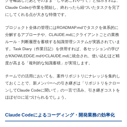
クを確認したあとそのまま「じゃあこれやって」と指示すれば、
Claude Codeが作業を開始し、終わったら紐づいたタスクを完了
にしてくれる点が大きな特徴です。
プロジェクト全体の管理にはROADMAP.mdでタスクを体系的に
分解するアプローチや、CLAUDE.mdにクライアントごとの業務
ルール・判断履歴を蓄積する知識管理システムが実践されていま
す。Task Diary（作業日記）を併用すれば、各セッションの学び
がKNOWLEDGE.mdやCLAUDE.mdに統合され、使い込むほど精
度が高まる「複利的な知識蓄積」が実現します。
チームでの活用においても、案件リポジトリにナレッジを集約し
ておくことで、新メンバーへの引き継ぎは「リポジトリをクロー
ンしてClaude Codeに聞いて」の一言で済み、引き継ぎコストを
ほぼゼロに近づけられるでしょう。
Claude Codeによるコーディング・開発業務の効率化