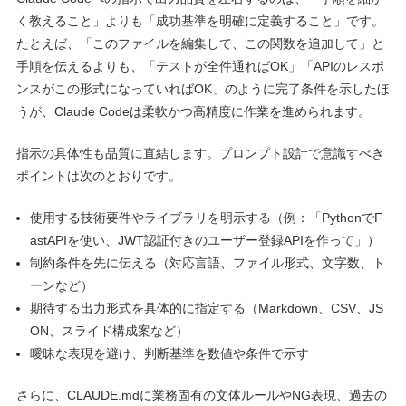
く教えること」よりも「成功基準を明確に定義すること」です。
たとえば、「このファイルを編集して、この関数を追加して」と
手順を伝えるよりも、「テストが全件通ればOK」「APIのレスポ
ンスがこの形式になっていればOK」のように完了条件を示したほ
うが、Claude Codeは柔軟かつ高精度に作業を進められます。
指示の具体性も品質に直結します。プロンプト設計で意識すべき
ポイントは次のとおりです。
使用する技術要件やライブラリを明示する（例：「PythonでF
astAPIを使い、JWT認証付きのユーザー登録APIを作って」）
制約条件を先に伝える（対応言語、ファイル形式、文字数、ト
ーンなど）
期待する出力形式を具体的に指定する（Markdown、CSV、JS
ON、スライド構成案など）
曖昧な表現を避け、判断基準を数値や条件で示す
さらに、CLAUDE.mdに業務固有の文体ルールやNG表現、過去の