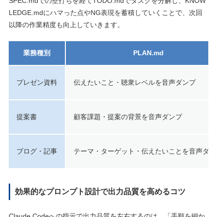
SPEC.mdでの壁打ちを経てTODO.mdでタスクを分解し、KNOW
LEDGE.mdにハマった点やNG表現を蓄積していくことで、次回
以降の作業精度も向上していきます。
業務種別
PLAN.md
プレゼン資料
伝えたいこと・聴衆レベルを音声ダンプ
提案書
顧客課題・提案の背景を音声ダンプ
ブログ・記事
テーマ・ターゲット・伝えたいことを音声ダン
効果的なプロンプト設計で出力品質を高めるコツ
Claude Codeへの指示で出力品質を左右するのは、「手順を細か