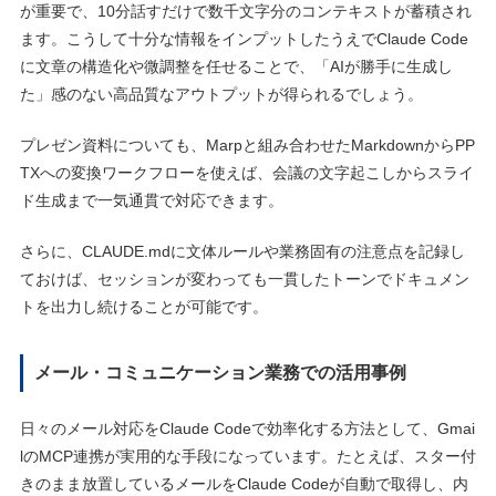
が重要で、10分話すだけで数千文字分のコンテキストが蓄積され
ます。こうして十分な情報をインプットしたうえでClaude Code
に文章の構造化や微調整を任せることで、「AIが勝手に生成し
た」感のない高品質なアウトプットが得られるでしょう。
プレゼン資料についても、Marpと組み合わせたMarkdownからPP
TXへの変換ワークフローを使えば、会議の文字起こしからスライ
ド生成まで一気通貫で対応できます。
さらに、CLAUDE.mdに文体ルールや業務固有の注意点を記録し
ておけば、セッションが変わっても一貫したトーンでドキュメン
トを出力し続けることが可能です。
メール・コミュニケーション業務での活用事例
日々のメール対応をClaude Codeで効率化する方法として、Gmai
lのMCP連携が実用的な手段になっています。たとえば、スター付
きのまま放置しているメールをClaude Codeが自動で取得し、内