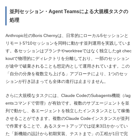
並列セッション・Agent Teamsによる大規模タスクの
処理
Anthropic社のBoris Chernyは、日常的にローカル5セッションと
リモート5?10セッションを同時に動かす並列運用を実践していま
す。各セッションはブランチやworktreeではなく独立したgit chec
koutで物理的にディレクトリを分離しており、一部のセッション
が途中で破棄されることも想定内として運用されています。この
「自分の分身を複数立ち上げる」アプローチにより、1つのセッ
ションが行き詰まっても全体の進行は止まりません。
さらに大規模なタスクには、Claude CodeのSubagents機能（/ag
entsコマンドで管理）が有効です。複数のサブエージェントを並
列で動かし、各エージェントを独立したインスタンスとして稼働
させることができます。複数のClaude Codeインスタンスが並列
で作業することで、あるスタートアップでは従来3日かかってい
た「新機能の設計から初期実装、テストまで」の工程が1日で完