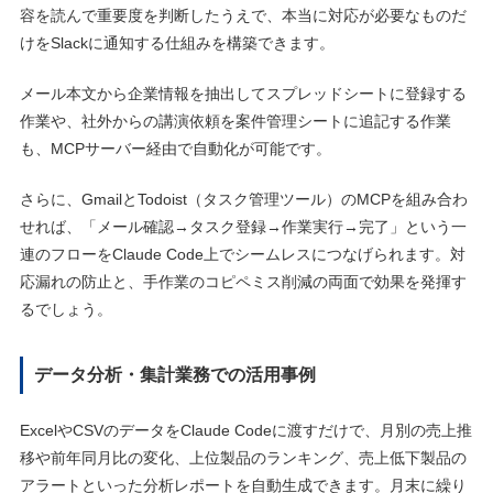
容を読んで重要度を判断したうえで、本当に対応が必要なものだ
けをSlackに通知する仕組みを構築できます。
メール本文から企業情報を抽出してスプレッドシートに登録する
作業や、社外からの講演依頼を案件管理シートに追記する作業
も、MCPサーバー経由で自動化が可能です。
さらに、GmailとTodoist（タスク管理ツール）のMCPを組み合わ
せれば、「メール確認→タスク登録→作業実行→完了」という一
連のフローをClaude Code上でシームレスにつなげられます。対
応漏れの防止と、手作業のコピペミス削減の両面で効果を発揮す
るでしょう。
データ分析・集計業務での活用事例
ExcelやCSVのデータをClaude Codeに渡すだけで、月別の売上推
移や前年同月比の変化、上位製品のランキング、売上低下製品の
アラートといった分析レポートを自動生成できます。月末に繰り