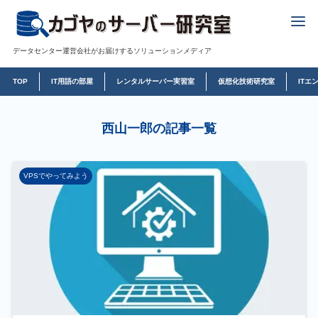
データセンター運営会社がお届けするソリューションメディア
TOP
IT用語の部屋
レンタルサーバー実習室
仮想化技術研究室
ITエ
西山一郎の記事一覧
VPSでやってみよう