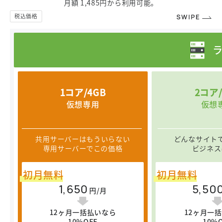
月額 1,485円から利用可能。
1コア/4GB
2コア/
仮想専用
仮想
共用サーバーはもういらない
どんなサイト
専用サーバーでこの価格
ビジネス
初月無料
初月無料
1,650
5,50
円/月
12ヶ月一括払いなら
12ヶ月一
10%OFF
10%