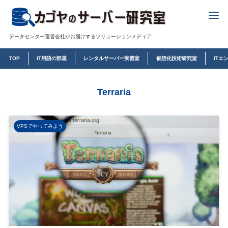
データセンター運営会社がお届けするソリューションメディア
TOP
IT用語の部屋
レンタルサーバー実習室
仮想化技術研究室
ITエ
Terraria
VPSでやってみよう