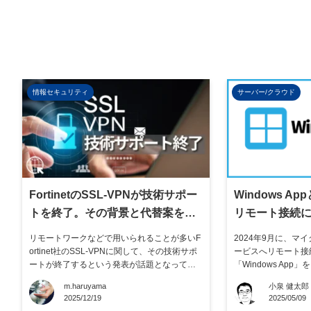
情報セキュリティ
サーバー/クラウド
FortinetのSSL-VPNが技術サポー
Windows 
トを終了。その背景と代替案を紹
リモート接続
介
く解説
リモートワークなどで用いられることが多いF
2024年9月に、マイ
ortinet社のSSL-VPNに関して、その技術サポ
ービスへリモート接
ートが終了するという発表が話題となってい
「Windows Ap
ます。 実際、このSSL-VPNを使用している企
まで各種Window
m.haruyama
小泉 健太郎
業は、どこかのタイミングで必ず代替する必
続するには別々のア
2025/12/19
2025/05/09
要が出てきますので、早い段階で対策検討を
が、これからはWind