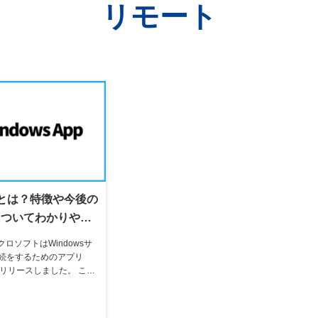
リモート
Appとは？特徴や今後の
についてわかりやす
クロソフトはWindowsサ
続をするためのアプリ
p」をリリースしました。 これ
sサービスへリモートから接
プリが使われていました
ows Appに集約されま