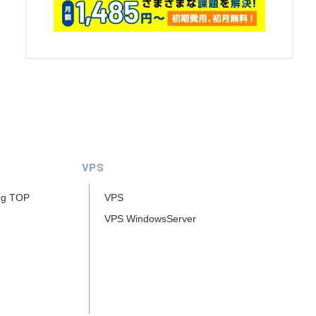
VPS
ng TOP
VPS
VPS WindowsServer
ー