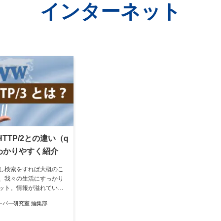
インターネット
HTTP/2との違い（q
をわかりやすく紹介
し検索をすれば大概のこ
、我々の生活にすっかり
ット。情報が溢れていく
を発信するWebサイト運
ーバー研究室 編集部
ータを迅速にやり取りす
。HTTP/3を活用するこ