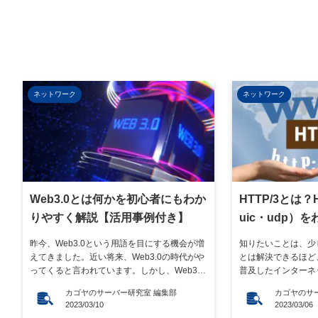
ネットワーク
ネットワーク
Web3.0とは何かを初心者にもわか
HTTP/3とは？
りやすく解説【活用事例付き】
uic・udp）
昨今、Web3.0という用語を目にする機会が増
知りたいことは、少
えてきました。近い将来、Web3.0の時代がや
とは解決できるほど
ってくると言われています。しかし、Web3.0
普及したインターネ
とはいったい何なのかをご存知ない方もいら
一方で、多くの情報
カゴヤのサーバー研究室 編集部
カゴヤのサ
っしゃるのではないでしょうか。 この記事で
営者は、膨れゆくデ
2023/03/10
2023/03/06
は、Web3.0とは何なのかをわかりやすく解説
る環境構築が必須です