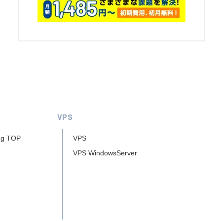
VPS
ng TOP
VPS
VPS WindowsServer
ー