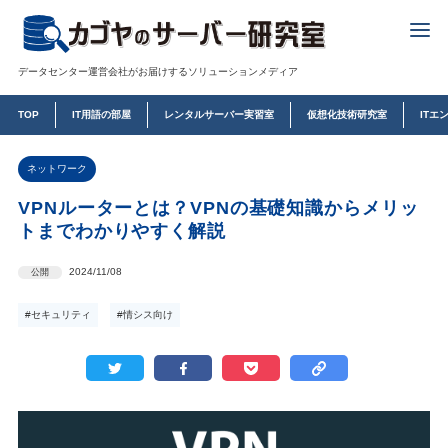
データセンター運営会社がお届けするソリューションメディア
TOP
IT用語の部屋
レンタルサーバー実習室
仮想化技術研究室
ITエ
ネットワーク
VPNルーターとは？VPNの基礎知識からメリッ
トまでわかりやすく解説
2024/11/08
公開
#セキュリティ
#情シス向け