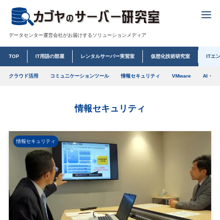
データセンター運営会社がお届けするソリューションメディア
TOP
IT用語の部屋
レンタルサーバー実習室
仮想化技術研究室
ITエ
クラウド活用
コミュニケーションツール
情報セキュリティ
VMware
AI・Io
情報セキュリティ
情報セキュリティ