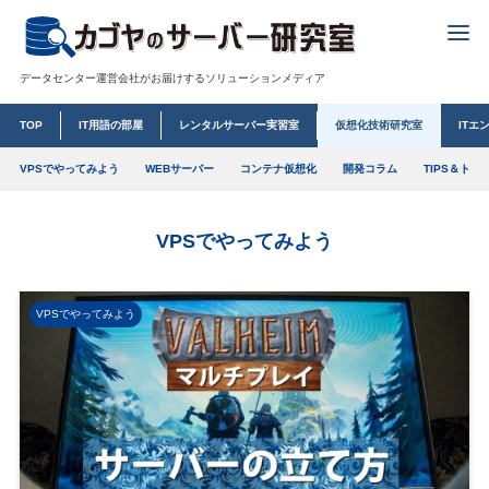
データセンター運営会社がお届けするソリューションメディア
TOP
IT用語の部屋
レンタルサーバー実習室
仮想化技術研究室
ITエ
VPSでやってみよう
WEBサーバー
コンテナ仮想化
開発コラム
TIPS＆トレ
VPSでやってみよう
VPSでやってみよう