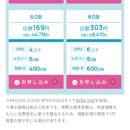
6GB
8GB
169
303
日額
円
日額
円
4,730
8,470
月額上限
円
月額上限
円
4
6
CPU
CPU
コア
コア
6
8
メモリー
メモリー
GB
GB
400
600
SSD※
SSD※
GB
GB
お申し込み
お申し込み
※KAGOYA CLOUD VPSのSSDはすべて
NVMe SSD
を採用。
※表示価格は税込の目安です。実際の請求金額は、税抜価格を
もとに消費税法に基づき算出するため、端数処理の関係で1円
程度の差が生じる場合があります。