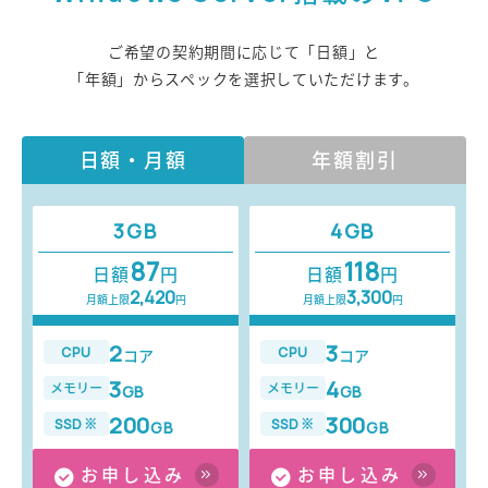
ご希望の契約期間に応じて「日額」と
「年額」からスペックを選択していただけます。
日額・月額
年額割引
3GB
4GB
87
118
日額
円
日額
円
2,420
3,300
月額上限
円
月額上限
円
2
3
CPU
CPU
コア
コア
3
4
メモリー
メモリー
GB
GB
200
300
SSD※
SSD※
GB
GB
お申し込み
お申し込み