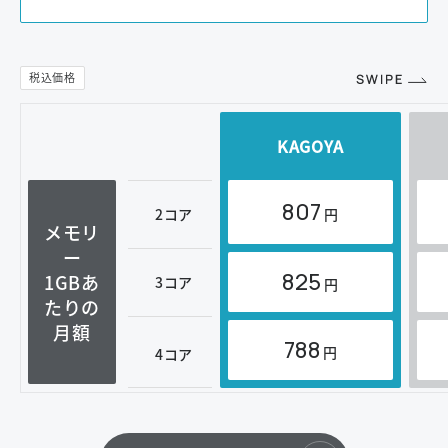
KAGOYA
807
2コア
円
メモリ
ー
825
1GBあ
3コア
円
たりの
月額
788
円
4コア