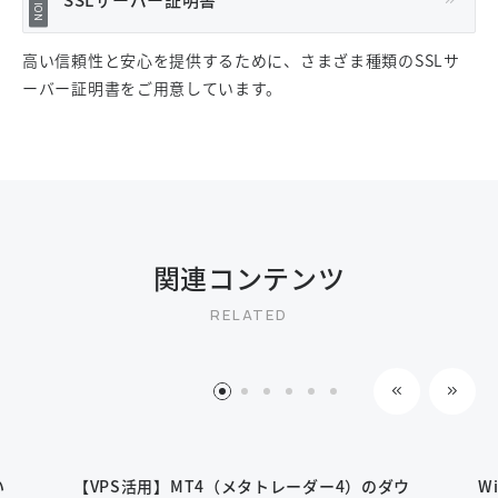
高い信頼性と安心を提供するために、さまざま種類のSSLサ
ーバー証明書をご用意しています。
関連コンテンツ
1
2
3
4
5
6
い
【VPS活用】MT4（メタトレーダー4）のダウ
W