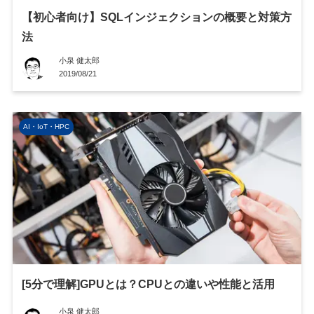
【初心者向け】SQLインジェクションの概要と対策方
法
小泉 健太郎
2019/08/21
AI・IoT・HPC
[5分で理解]GPUとは？CPUとの違いや性能と活用
小泉 健太郎