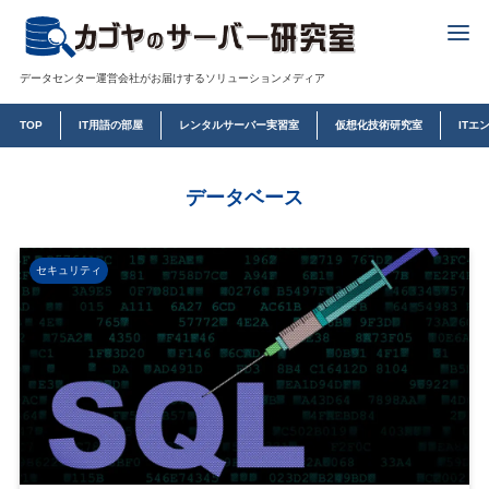
データセンター運営会社がお届けするソリューションメディア
TOP
IT用語の部屋
レンタルサーバー実習室
仮想化技術研究室
ITエ
データベース
セキュリティ