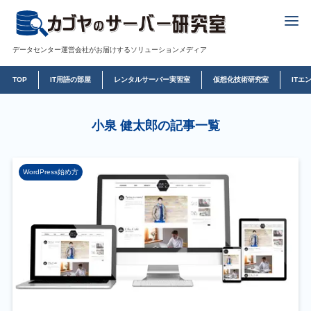
データセンター運営会社がお届けするソリューションメディア
TOP
IT用語の部屋
レンタルサーバー実習室
仮想化技術研究室
ITエ
小泉 健太郎の記事一覧
WordPress始め方